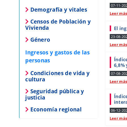
07-11-20
Demografía y vitales
Leer má
Censos de Población y
Vivienda
El in
23-08-20
Género
Leer má
Ingresos y gastos de las
personas
Índic
6,8% 
Condiciones de vida y
07-08-20
cultura
Leer má
Seguridad pública y
Índic
justicia
inter
Economía regional
06-12-20
Leer má