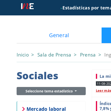
Estadísticas por tem
►
General
Inicio
Sala de Prensa
Prensa
In
Sociales
La mi
11-08-20
Leer má
Seleccione tema estadístico
Índic
Mercado laboral
7,8% 