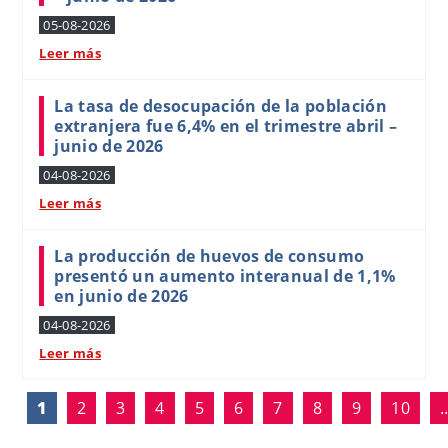
05-08-2026
Leer más
La tasa de desocupación de la población
extranjera fue 6,4% en el trimestre abril –
junio de 2026
04-08-2026
Leer más
La producción de huevos de consumo
presentó un aumento interanual de 1,1%
en junio de 2026
04-08-2026
Leer más
1
2
3
4
5
6
7
8
9
10
.