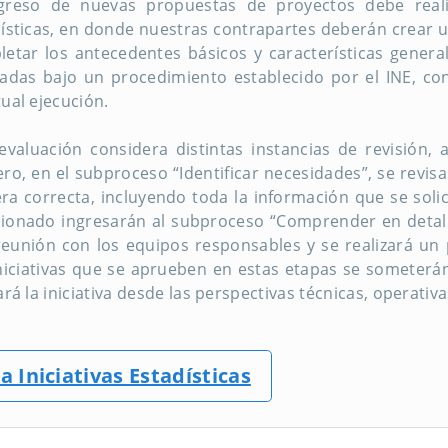
ngreso de nuevas propuestas de proyectos debe realiz
ísticas, en donde nuestras contrapartes deberán crear un
etar los antecedentes básicos y características genera
adas bajo un procedimiento establecido por el INE, co
ual ejecución.
evaluación considera distintas instancias de revisión,
ro, en el subproceso “Identificar necesidades”, se revisa
a correcta, incluyendo toda la información que se solici
onado ingresarán al subproceso “Comprender en detalle
eunión con los equipos responsables y se realizará un pr
niciativas que se aprueben en estas etapas se someterán
ará la iniciativa desde las perspectivas técnicas, operativ
 a Iniciativas Estadísticas