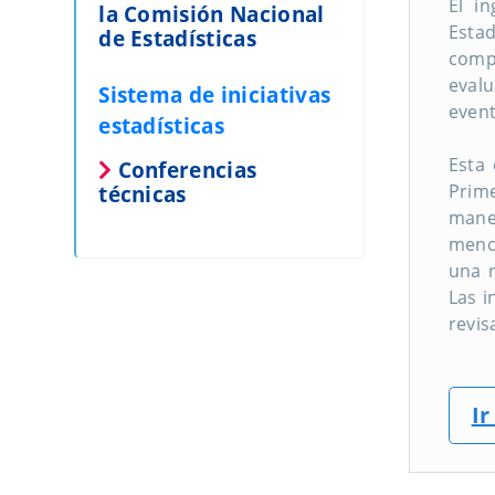
El i
la Comisión Nacional
Estad
de Estadísticas
compl
evalu
Sistema de iniciativas
event
estadísticas
Esta 
Conferencias
técnicas
Prime
maner
menci
una r
Las i
revis
Ir