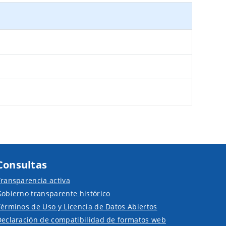
Consultas
ransparencia activa
obierno transparente histórico
érminos de Uso y Licencia de Datos Abiertos
Declaración de compatibilidad de formatos web