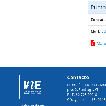
Punto 
Contact
Mail:
cd
Manu
Contacto
Dirección nacional: Mo
piso 2, Santiago, Chile
RUT: 60.703.000-6
Código postal: 8340148
Redes sociales