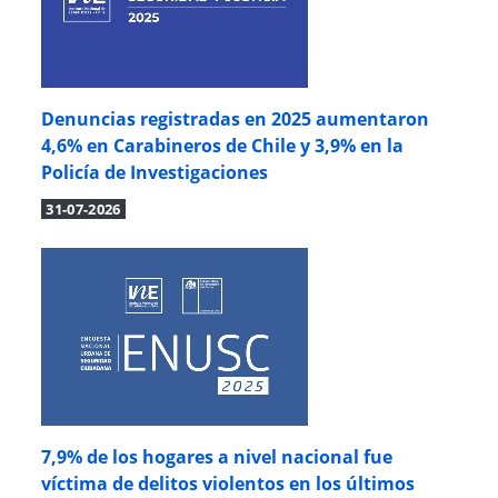
Denuncias registradas en 2025 aumentaron
4,6% en Carabineros de Chile y 3,9% en la
Policía de Investigaciones
31-07-2026
7,9% de los hogares a nivel nacional fue
víctima de delitos violentos en los últimos