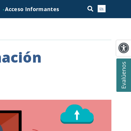
Acceso Informantes
EN
►
mación
Evalúenos