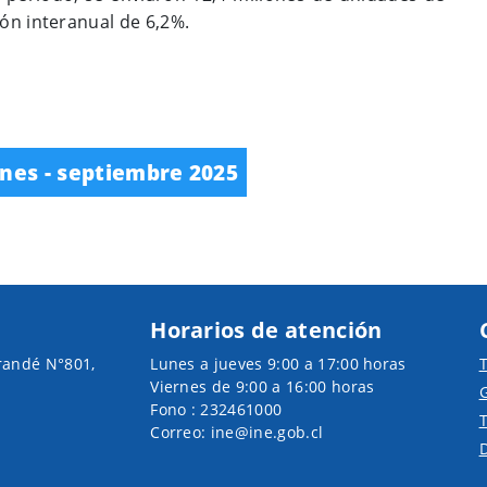
ión interanual de 6,2%.
nes - septiembre 2025
Horarios de atención
randé N°801,
Lunes a jueves 9:00 a 17:00 horas
T
Viernes de 9:00 a 16:00 horas
G
Fono : 232461000
T
Correo: ine@ine.gob.cl