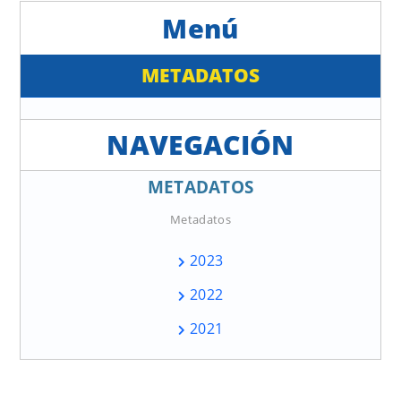
Agricultura
Nacional Forestal
(Minagri)
(Conaf)
METADATOS
10105
Ministerio de
Fundación de
Agricultura
Comunicaciones,
(Minagri)
Capacitación y
Cultura del Agro
(Fucoa)
METADATOS
10106
Ministerio de
Fundación para la
Metadatos
Agricultura
Innovación Agraria
(Minagri)
(FIA)
2023
10107
Ministerio de
Instituto de
2022
Agricultura
Desarrollo
2021
(Minagri)
Agropecuario
(Indap)
10108
Ministerio de
Instituto de