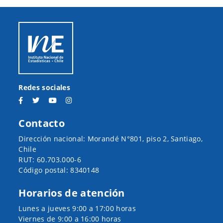
Agricultura
Investigaciones
(Minagri)
Agropecuarias
(INIA)
10109
Ministerio de
Instituto Forestal 
Agricultura
Chile (Infor)
(Minagri)
Redes sociales
10110
Ministerio de
Oficina de Estudio
Agricultura
y Políticas Agrarias
Contacto
(Minagri)
(Odepa)
Dirección nacional: Morandé N°801, piso 2, Santiago,
Chile
10111
Ministerio de
Servicio Agrícola
RUT: 60.703.000-6
Agricultura
Ganadero (SAG)
Código postal: 8340148
(Minagri)
Horarios de atención
10112
Ministerio de
Subsecretaría de
Lunes a jueves 9:00 a 17:00 horas
Agricultura
Agricultura
Viernes de 9:00 a 16:00 horas