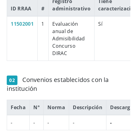
registro
Tiene
ID RRAA
#
administrativo
caracterizació
11502001
1
Evaluación
Sí
anual de
Admisibilidad
Concurso
DIRAC
Convenios establecidos con la
02
institución
​Fecha
N°
Norma
Descripción
Descarga​
-
-
-
-
-