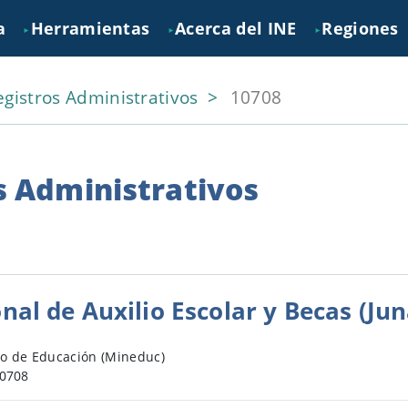
a
Herramientas
Acerca del INE
Regiones
►
►
►
egistros Administrativos
10708
s Administrativos
nal de Auxilio Escolar y Becas (Ju
io de Educación (Mineduc)
0708