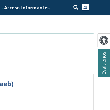
Acceso Informantes
EN
►
Evalúenos
naeb)