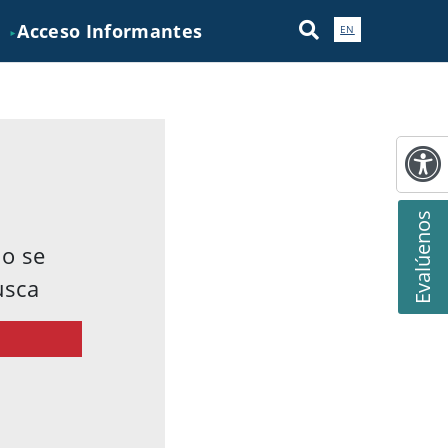
Acceso Informantes
EN
►
Evalúenos
no se
usca