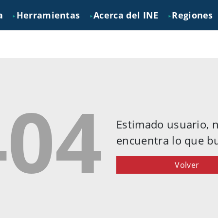
a
Herramientas
Acerca del INE
Regiones
►
►
►
404
Estimado usuario, 
encuentra lo que b
Volver