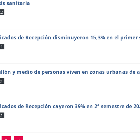
sis sanitaria
22
s
ficados de Recepción disminuyeron 15,3% en el primer
21
s
llón y medio de personas viven en zonas urbanas de al
21
s
ficados de Recepción cayeron 39% en 2° semestre de 2
21
s