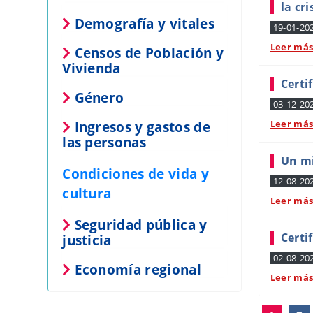
la cri
Demografía y vitales
19-01-20
Leer má
Censos de Población y
Vivienda
Certi
Género
03-12-20
Ingresos y gastos de
Leer má
las personas
Un mi
Condiciones de vida y
12-08-20
cultura
Leer má
Seguridad pública y
Certi
justicia
02-08-20
Economía regional
Leer má