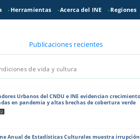
a
Herramientas
Acerca del INE
Regiones
►
►
►
Publicaciones recientes
ndiciones de vida y cultura
adores Urbanos del CNDU e INE evidencian crecimiento 
ndas en pandemia y altas brechas de cobertura verde
22
s
me Anual de Estadísticas Culturales muestra irrupción