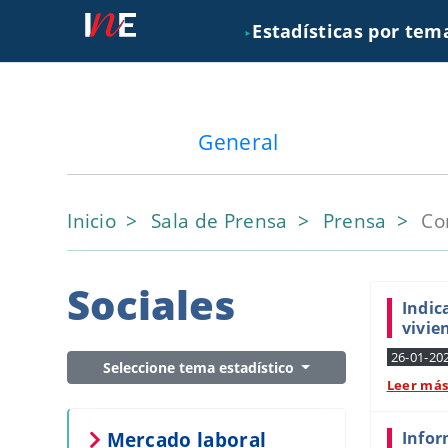
Estadísticas por tem
►
General
Inicio
Sala de Prensa
Prensa
Co
Sociales
Indic
vivie
26-01-20
Seleccione tema estadístico
Leer má
Mercado laboral
Infor